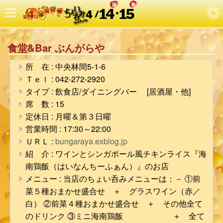
食堂&Bar ぶんがらや
所 在 : 中央林間5-1-6
Ｔｅｌ : 042-272-2920
タイプ : 飲食店/ダイニングバー [居酒屋・他]
席 数 : 15
定休日 : 月曜＆第３日曜
営業時間 : 17:30～22:00
ＵＲＬ :
bungaraya.exblog.jp
紹 介 : ワインとシンガポール風チキンライス『海
南鶏飯（はいなんちーふぁん）』のお店
メニュー : 当店のちょい呑みメニューは：－ ①前
菜５種おまかせ盛合せ ＋ グラスワイン（赤／
白） ②前菜４種おまかせ盛合せ ＋ その他全て
のドリンク ③ミニ海南鶏飯 ＋ 全て