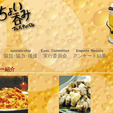
sponsorship
Exec, Committee
Enquete Results
協賛･協力･後援
実行委員会
アンケート結果
ー紹介