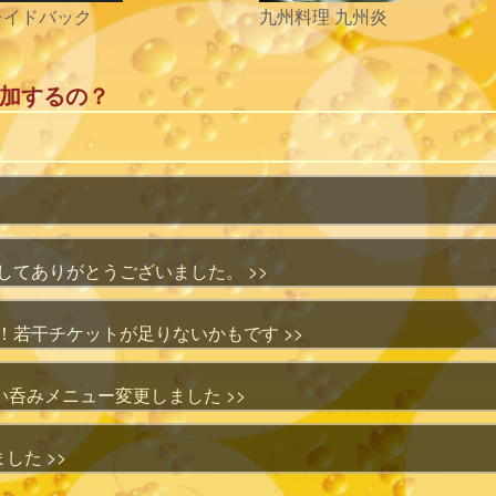
レイドバック
九州料理 九州炎
加するの？
てありがとうございました。 >>
若干チケットが足りないかもです >>
い呑みメニュー変更しました >>
した >>