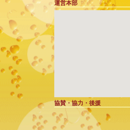
運営本部
協賛・協力・後援