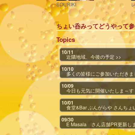
SOURIKI
ちょい呑みってどうやって参
Topics
10/11
近隣地域、今後の予定 >>
10/10
多くの皆様にご参加いただきまし
10/09
今日も元気に開催いたしま～す！
10/01
食堂&Bar ぶんがらや さんちょ
09/30
E Masala さん店舗PR更新しま