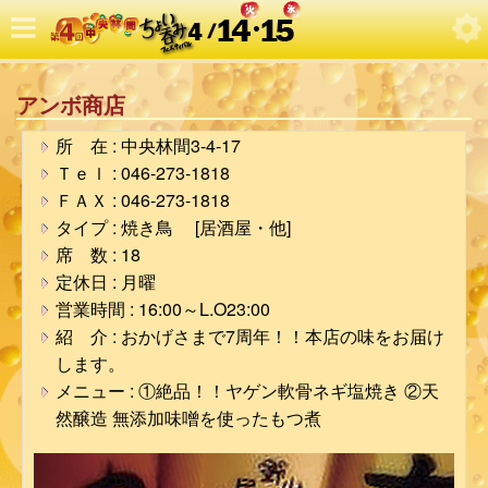
アンボ商店
所 在 : 中央林間3-4-17
Ｔｅｌ : 046-273-1818
ＦＡＸ : 046-273-1818
タイプ : 焼き鳥 [居酒屋・他]
席 数 : 18
定休日 : 月曜
営業時間 : 16:00～L.O23:00
紹 介 : おかげさまで7周年！！本店の味をお届け
します。
メニュー : ①絶品！！ヤゲン軟骨ネギ塩焼き ②天
然醸造 無添加味噌を使ったもつ煮